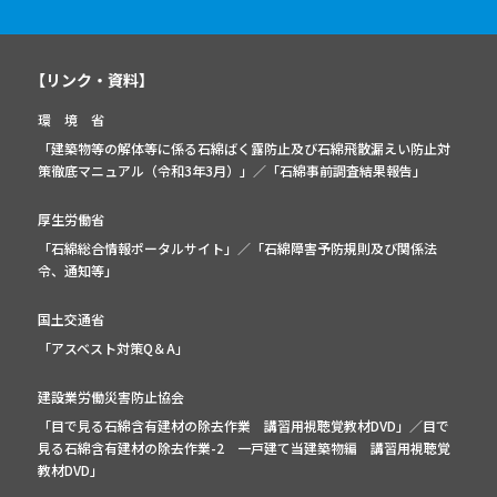
【リンク・資料】
環 境 省
「建築物等の解体等に係る石綿ばく露防止及び石綿飛散漏えい防止対
策徹底マニュアル（令和3年3月）」
／
「石綿事前調査結果報告」
厚生労働省
「石綿総合情報ポータルサイト」
／
「石綿障害予防規則及び関係法
令、通知等」
国土交通省
「アスベスト対策Q＆A」
建設業労働災害防止協会
「目で見る石綿含有建材の除去作業 講習用視聴覚教材DVD」／
目で
見る石綿含有建材の除去作業-2 一戸建て当建築物編 講習用視聴覚
教材DVD」