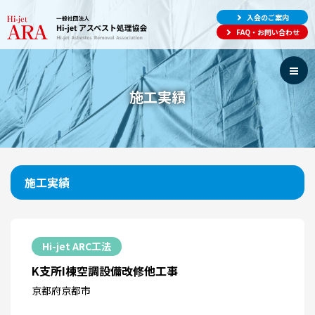
入会のご案内
FAQ・お問い合わせ
施工実績
施工実績
Hi-jet ARC工法
K支所I棟空調設備改修他工事
京都府京都市