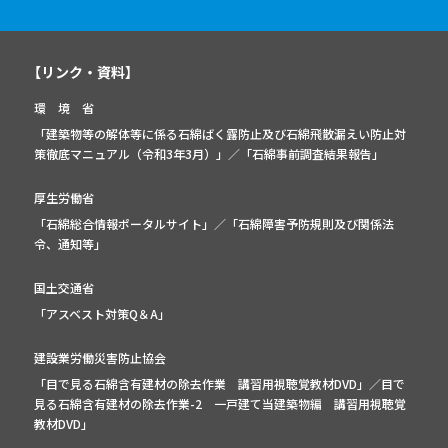
【リンク・資料】
環 境 省
「建築物等の解体等に係る石綿ばく露防止及び石綿飛散漏えい防止対
策徹底マニュアル（令和3年3月）」
／
「石綿事前調査結果報告」
厚生労働省
「石綿総合情報ポータルサイト」
／
「石綿障害予防規則及び関係法
令、通知等」
国土交通省
「アスベスト対策Q＆A」
建設業労働災害防止協会
「目で見る石綿含有建材の除去作業 講習用視聴覚教材DVD」／
目で
見る石綿含有建材の除去作業-2 一戸建て当建築物編 講習用視聴覚
教材DVD」