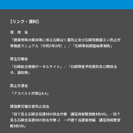
【リンク・資料】
環 境 省
「建築物等の解体等に係る石綿ばく露防止及び石綿飛散漏えい防止対
策徹底マニュアル（令和3年3月）」
／
「石綿事前調査結果報告」
厚生労働省
「石綿総合情報ポータルサイト」
／
「石綿障害予防規則及び関係法
令、通知等」
国土交通省
「アスベスト対策Q＆A」
建設業労働災害防止協会
「目で見る石綿含有建材の除去作業 講習用視聴覚教材DVD」／
目で
見る石綿含有建材の除去作業-2 一戸建て当建築物編 講習用視聴覚
教材DVD」