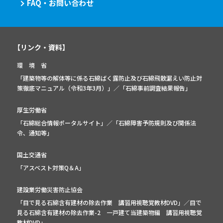
FAQ・お問い合わせ
【リンク・資料】
環 境 省
「建築物等の解体等に係る石綿ばく露防止及び石綿飛散漏えい防止対
策徹底マニュアル（令和3年3月）」
／
「石綿事前調査結果報告」
厚生労働省
「石綿総合情報ポータルサイト」
／
「石綿障害予防規則及び関係法
令、通知等」
国土交通省
「アスベスト対策Q＆A」
建設業労働災害防止協会
「目で見る石綿含有建材の除去作業 講習用視聴覚教材DVD」／
目で
見る石綿含有建材の除去作業-2 一戸建て当建築物編 講習用視聴覚
教材DVD」