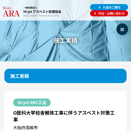
入会のご案内
FAQ・お問い合わせ
施工実績
施工実績
Hi-jet ARC工法
O医科大学校舎解体工事に伴うアスベスト対策工
事
大阪府高槻市