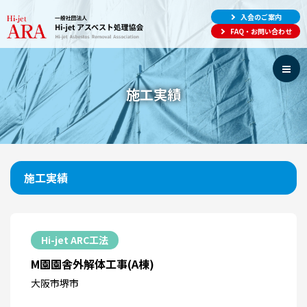
入会のご案内
FAQ・お問い合わせ
施工実績
施工実績
Hi-jet ARC工法
M園園舎外解体工事(A棟)
大阪市堺市