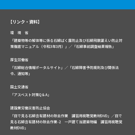
【リンク・資料】
環 境 省
「建築物等の解体等に係る石綿ばく露防止及び石綿飛散漏えい防止対
策徹底マニュアル（令和3年3月）」
／
「石綿事前調査結果報告」
厚生労働省
「石綿総合情報ポータルサイト」
／
「石綿障害予防規則及び関係法
令、通知等」
国土交通省
「アスベスト対策Q＆A」
建設業労働災害防止協会
「目で見る石綿含有建材の除去作業 講習用視聴覚教材DVD」／
目で
見る石綿含有建材の除去作業-2 一戸建て当建築物編 講習用視聴覚
教材DVD」