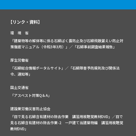
【リンク・資料】
環 境 省
「建築物等の解体等に係る石綿ばく露防止及び石綿飛散漏えい防止対
策徹底マニュアル（令和3年3月）」
／
「石綿事前調査結果報告」
厚生労働省
「石綿総合情報ポータルサイト」
／
「石綿障害予防規則及び関係法
令、通知等」
国土交通省
「アスベスト対策Q＆A」
建設業労働災害防止協会
「目で見る石綿含有建材の除去作業 講習用視聴覚教材DVD」／
目で
見る石綿含有建材の除去作業-2 一戸建て当建築物編 講習用視聴覚
教材DVD」