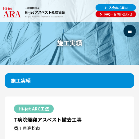
入会のご案内
FAQ・お問い合わせ
施工実績
施工実績
Hi-jet ARC工法
T病院煙突アスベスト撤去工事
香川県高松市