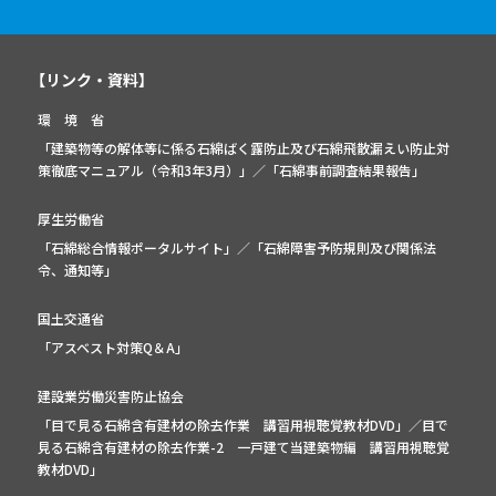
【リンク・資料】
環 境 省
「建築物等の解体等に係る石綿ばく露防止及び石綿飛散漏えい防止対
策徹底マニュアル（令和3年3月）」
／
「石綿事前調査結果報告」
厚生労働省
「石綿総合情報ポータルサイト」
／
「石綿障害予防規則及び関係法
令、通知等」
国土交通省
「アスベスト対策Q＆A」
建設業労働災害防止協会
「目で見る石綿含有建材の除去作業 講習用視聴覚教材DVD」／
目で
見る石綿含有建材の除去作業-2 一戸建て当建築物編 講習用視聴覚
教材DVD」