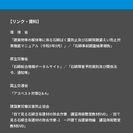
【リンク・資料】
環 境 省
「建築物等の解体等に係る石綿ばく露防止及び石綿飛散漏えい防止対
策徹底マニュアル（令和3年3月）」
／
「石綿事前調査結果報告」
厚生労働省
「石綿総合情報ポータルサイト」
／
「石綿障害予防規則及び関係法
令、通知等」
国土交通省
「アスベスト対策Q＆A」
建設業労働災害防止協会
「目で見る石綿含有建材の除去作業 講習用視聴覚教材DVD」／
目で
見る石綿含有建材の除去作業-2 一戸建て当建築物編 講習用視聴覚
教材DVD」