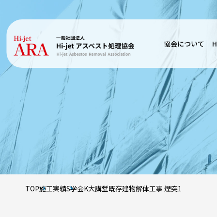
協会について
H
TOP
施工実績
S学会K大講堂既存建物解体工事 煙突1