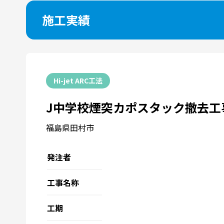
施工実績
Hi-jet ARC工法
J中学校煙突カポスタック撤去工
福島県田村市
発注者
工事名称
工期