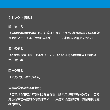
【リンク・資料】
環 境 省
「建築物等の解体等に係る石綿ばく露防止及び石綿飛散漏えい防止対
策徹底マニュアル（令和3年3月）」
／
「石綿事前調査結果報告」
厚生労働省
「石綿総合情報ポータルサイト」
／
「石綿障害予防規則及び関係法
令、通知等」
国土交通省
「アスベスト対策Q＆A」
建設業労働災害防止協会
「目で見る石綿含有建材の除去作業 講習用視聴覚教材DVD」／
目で
見る石綿含有建材の除去作業-2 一戸建て当建築物編 講習用視聴覚
教材DVD」