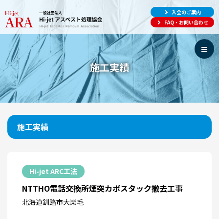
入会のご案内
FAQ・お問い合わせ
施工実績
施工実績
Hi-jet ARC工法
NTTHO電話交換所煙突カポスタック撤去工事
北海道釧路市大楽毛