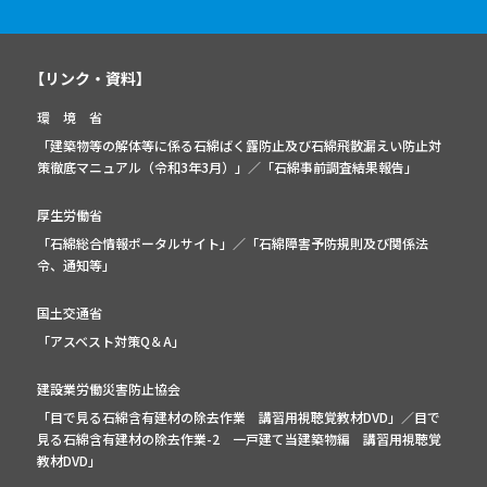
【リンク・資料】
環 境 省
「建築物等の解体等に係る石綿ばく露防止及び石綿飛散漏えい防止対
策徹底マニュアル（令和3年3月）」
／
「石綿事前調査結果報告」
厚生労働省
「石綿総合情報ポータルサイト」
／
「石綿障害予防規則及び関係法
令、通知等」
国土交通省
「アスベスト対策Q＆A」
建設業労働災害防止協会
「目で見る石綿含有建材の除去作業 講習用視聴覚教材DVD」／
目で
見る石綿含有建材の除去作業-2 一戸建て当建築物編 講習用視聴覚
教材DVD」