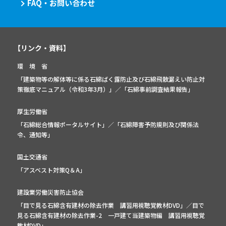
FAQ・お問い合わせ
【リンク・資料】
環 境 省
「建築物等の解体等に係る石綿ばく露防止及び石綿飛散漏えい防止対
策徹底マニュアル（令和3年3月）」
／
「石綿事前調査結果報告」
厚生労働省
「石綿総合情報ポータルサイト」
／
「石綿障害予防規則及び関係法
令、通知等」
国土交通省
「アスベスト対策Q＆A」
建設業労働災害防止協会
「目で見る石綿含有建材の除去作業 講習用視聴覚教材DVD」／
目で
見る石綿含有建材の除去作業-2 一戸建て当建築物編 講習用視聴覚
教材DVD」