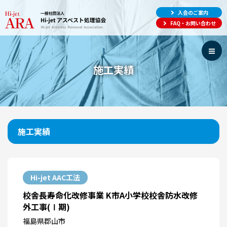
入会のご案内
FAQ・お問い合わせ
施工実績
施工実績
Hi-jet AAC工法
校舎長寿命化改修事業 K市A小学校校舎防水改修
外工事(Ⅰ期)
福島県郡山市