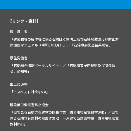
【リンク・資料】
環 境 省
「建築物等の解体等に係る石綿ばく露防止及び石綿飛散漏えい防止対
策徹底マニュアル（令和3年3月）」
／
「石綿事前調査結果報告」
厚生労働省
「石綿総合情報ポータルサイト」
／
「石綿障害予防規則及び関係法
令、通知等」
国土交通省
「アスベスト対策Q＆A」
建設業労働災害防止協会
「目で見る石綿含有建材の除去作業 講習用視聴覚教材DVD」／
目で
見る石綿含有建材の除去作業-2 一戸建て当建築物編 講習用視聴覚
教材DVD」