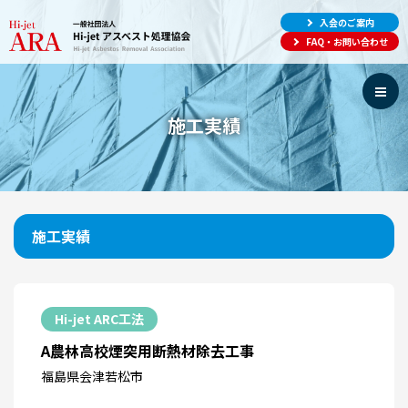
入会のご案内
FAQ・お問い合わせ
施工実績
施工実績
Hi-jet ARC工法
A農林高校煙突用断熱材除去工事
福島県会津若松市