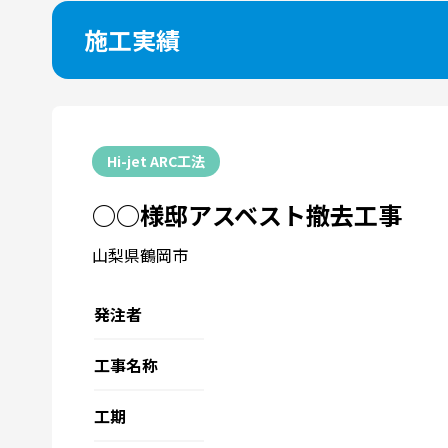
施工実績
Hi-jet ARC工法
○○様邸アスベスト撤去工事
山梨県鶴岡市
発注者
工事名称
工期