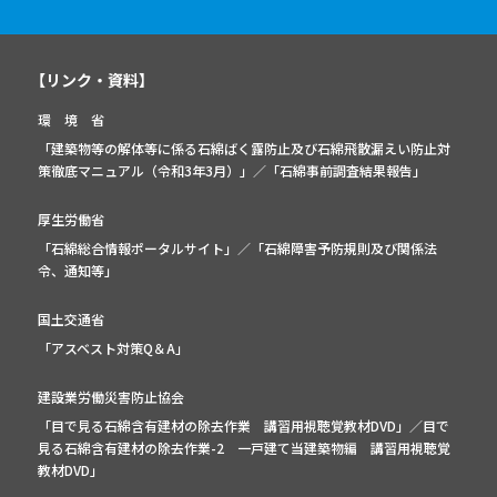
【リンク・資料】
環 境 省
「建築物等の解体等に係る石綿ばく露防止及び石綿飛散漏えい防止対
策徹底マニュアル（令和3年3月）」
／
「石綿事前調査結果報告」
厚生労働省
「石綿総合情報ポータルサイト」
／
「石綿障害予防規則及び関係法
令、通知等」
国土交通省
「アスベスト対策Q＆A」
建設業労働災害防止協会
「目で見る石綿含有建材の除去作業 講習用視聴覚教材DVD」／
目で
見る石綿含有建材の除去作業-2 一戸建て当建築物編 講習用視聴覚
教材DVD」