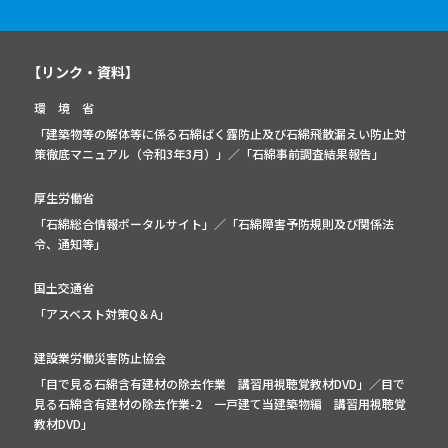
【リンク・資料】
環 境 省
「建築物等の解体等に係る石綿ばく露防止及び石綿飛散漏えい防止対
策徹底マニュアル（令和3年3月）」
／
「石綿事前調査結果報告」
厚生労働省
「石綿総合情報ポータルサイト」
／
「石綿障害予防規則及び関係法
令、通知等」
国土交通省
「アスベスト対策Q＆A」
建設業労働災害防止協会
「目で見る石綿含有建材の除去作業 講習用視聴覚教材DVD」／
目で
見る石綿含有建材の除去作業-2 一戸建て当建築物編 講習用視聴覚
教材DVD」