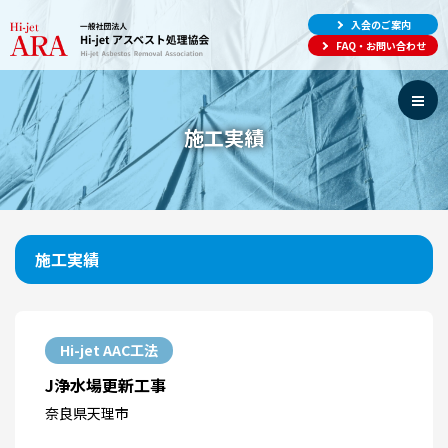
入会のご案内
FAQ・お問い合わせ
施工実績
施工実績
Hi-jet AAC工法
J浄水場更新工事
奈良県天理市