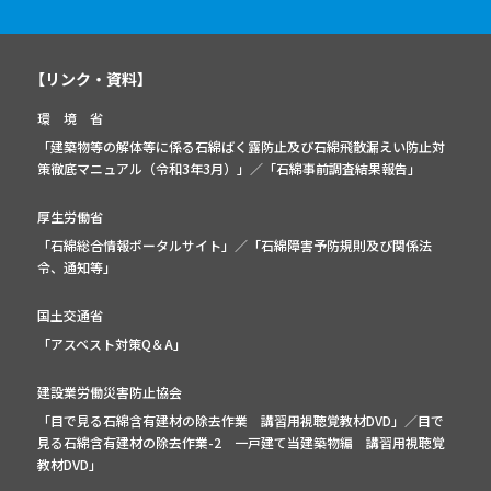
【リンク・資料】
環 境 省
「建築物等の解体等に係る石綿ばく露防止及び石綿飛散漏えい防止対
策徹底マニュアル（令和3年3月）」
／
「石綿事前調査結果報告」
厚生労働省
「石綿総合情報ポータルサイト」
／
「石綿障害予防規則及び関係法
令、通知等」
国土交通省
「アスベスト対策Q＆A」
建設業労働災害防止協会
「目で見る石綿含有建材の除去作業 講習用視聴覚教材DVD」／
目で
見る石綿含有建材の除去作業-2 一戸建て当建築物編 講習用視聴覚
教材DVD」