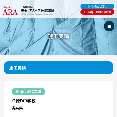
入会のご案内
FAQ・お問い合わせ
施工実績
施工実績
Hi-jet ARC工法
Ｇ原D中学校
青森県