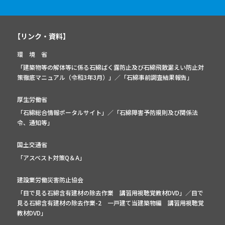
【リンク・資料】
環 境 省
「建築物等の解体等に係る石綿ばく露防止及び石綿飛散漏えい防止対
策徹底マニュアル（令和3年3月）」
／
「石綿事前調査結果報告」
厚生労働省
「石綿総合情報ポータルサイト」
／
「石綿障害予防規則及び関係法
令、通知等」
国土交通省
「アスベスト対策Q＆A」
建設業労働災害防止協会
「目で見る石綿含有建材の除去作業 講習用視聴覚教材DVD」／
目で
見る石綿含有建材の除去作業-2 一戸建て当建築物編 講習用視聴覚
教材DVD」