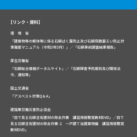
【リンク・資料】
環 境 省
「建築物等の解体等に係る石綿ばく露防止及び石綿飛散漏えい防止対
策徹底マニュアル（令和3年3月）」
／
「石綿事前調査結果報告」
厚生労働省
「石綿総合情報ポータルサイト」
／
「石綿障害予防規則及び関係法
令、通知等」
国土交通省
「アスベスト対策Q＆A」
建設業労働災害防止協会
「目で見る石綿含有建材の除去作業 講習用視聴覚教材DVD」／
目で
見る石綿含有建材の除去作業-2 一戸建て当建築物編 講習用視聴覚
教材DVD」