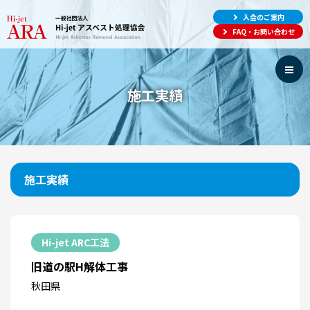
入会のご案内
FAQ・お問い合わせ
施工実績
施工実績
Hi-jet ARC工法
旧道の駅H解体工事
秋田県