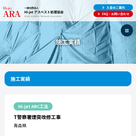
入会のご案内
FAQ・お問い合わせ
施工実績
施工実績
Hi-jet ARC工法
T警察署煙突改修工事
青森県