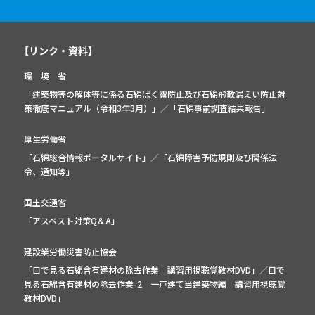
【リンク・資料】
環 境 省
「建築物等の解体等に係る石綿ばく露防止及び石綿飛散漏えい防止対
策徹底マニュアル（令和3年3月）」
／
「石綿事前調査結果報告」
厚生労働省
「石綿総合情報ポータルサイト」
／
「石綿障害予防規則及び関係法
令、通知等」
国土交通省
「アスベスト対策Q＆A」
建設業労働災害防止協会
「目で見る石綿含有建材の除去作業 講習用視聴覚教材DVD」／
目で
見る石綿含有建材の除去作業-2 一戸建て当建築物編 講習用視聴覚
教材DVD」