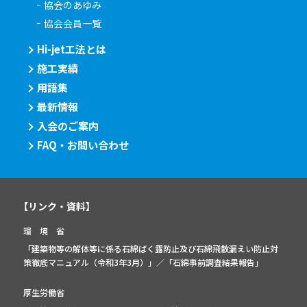
協会のあゆみ
協会会員一覧
Hi-jet工法とは
施工実績
用語集
最新情報
入会のご案内
FAQ・お問い合わせ
【リンク・資料】
環 境 省
「建築物等の解体等に係る石綿ばく露防止及び石綿飛散漏えい防止対
策徹底マニュアル（令和3年3月）」
／
「石綿事前調査結果報告」
厚生労働省